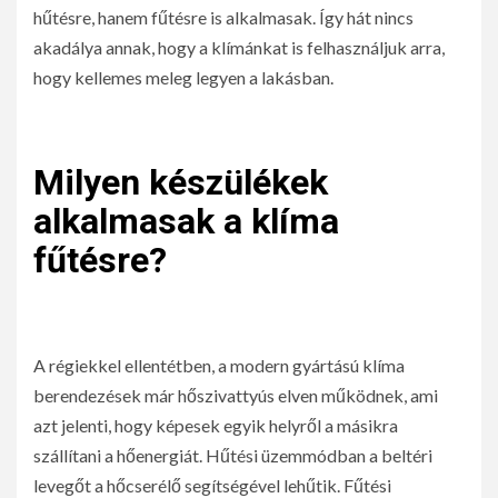
hűtésre, hanem fűtésre is alkalmasak. Így hát nincs
akadálya annak, hogy a klímánkat is felhasználjuk arra,
hogy kellemes meleg legyen a lakásban.
Milyen készülékek
alkalmasak a klíma
fűtésre?
A régiekkel ellentétben, a modern gyártású klíma
berendezések már hőszivattyús elven működnek, ami
azt jelenti, hogy képesek egyik helyről a másikra
szállítani a hőenergiát. Hűtési üzemmódban a beltéri
levegőt a hőcserélő segítségével lehűtik. Fűtési