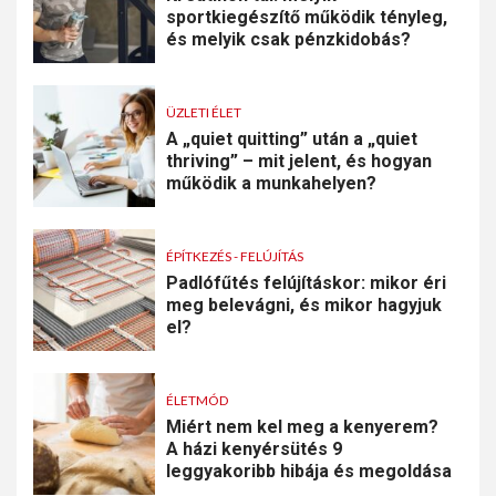
sportkiegészítő működik tényleg,
és melyik csak pénzkidobás?
ÜZLETI ÉLET
A „quiet quitting” után a „quiet
thriving” – mit jelent, és hogyan
működik a munkahelyen?
ÉPÍTKEZÉS - FELÚJÍTÁS
Padlófűtés felújításkor: mikor éri
meg belevágni, és mikor hagyjuk
el?
ÉLETMÓD
Miért nem kel meg a kenyerem?
A házi kenyérsütés 9
leggyakoribb hibája és megoldása