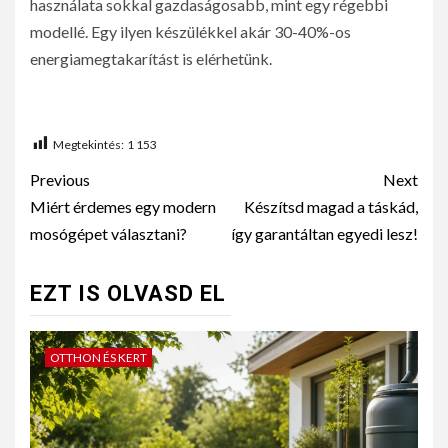
használata sokkal gazdaságosabb, mint egy régebbi
modellé. Egy ilyen készülékkel akár 30-40%-os
energiamegtakarítást is elérhetünk.
Megtekintés:
1 153
Previous
Next
Miért érdemes egy modern
Készítsd magad a táskád,
mosógépet választani?
így garantáltan egyedi lesz!
EZT IS OLVASD EL
OTTHON ÉS KERT