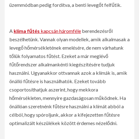
üzemmódban pedig fordítva, a benti levegőt felfűtik.
A
klíma fűtés
kapcsán háromféle
berendezésről
beszélhetünk. Vannak olyan modellek, amik alkalmasak a
levegő hőmérsékletének emelésére, de nem várhatunk
tőlük folyamatos fűtést. Ezeket a már meglévő
fűtőrendszer alkalmankénti kiegészítésére tudjuk
használni. Ugyanakkor ottvannak azok a klímák is, amik
önálló fűtésre is használhatók. Ezeket tovább
csoportosíthatjuk aszerint, hogy mekkora
hőmérsékleten, mennyire gazdaságosan működnek. Ha
önállóan szeretnénk fűtésre használni a klímát abból a
célból, hogy spóroljunk, akkor a kifejezetten fűtésre
optimalizált készülékek között érdemes nézelődni.