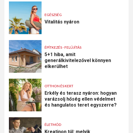
EGÉSZSÉG
Vitalitás nyáron
ÉPÍTKEZÉS - FELÚJÍTÁS
5+1 hiba, amit
generálkivitelezővel könnyen
elkerülhet
OTTHON ÉS KERT
Erkély és terasz nyáron: hogyan
varázsolj hőség ellen védelmet
és hangulatos teret egyszerre?
ÉLETMÓD
Kreatinon túl: melyik