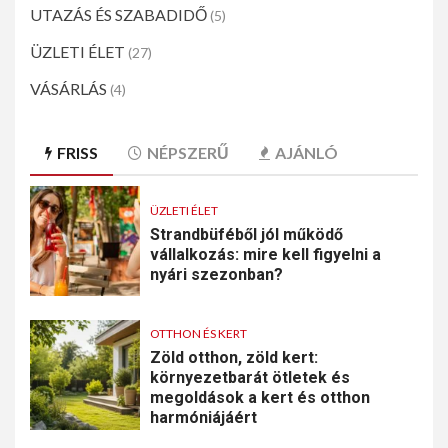
UTAZÁS ÉS SZABADIDŐ
(5)
ÜZLETI ÉLET
(27)
VÁSÁRLÁS
(4)
FRISS
NÉPSZERŰ
AJÁNLÓ
ÜZLETI ÉLET
Strandbüféből jól működő
vállalkozás: mire kell figyelni a
nyári szezonban?
OTTHON ÉS KERT
Zöld otthon, zöld kert:
környezetbarát ötletek és
megoldások a kert és otthon
harmóniájáért