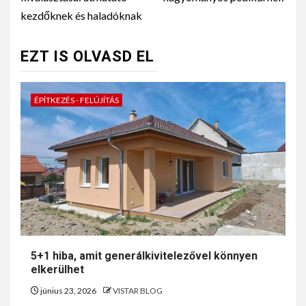
kezdőknek és haladóknak
EZT IS OLVASD EL
ÉPÍTKEZÉS - FELÚJÍTÁS
5+1 hiba, amit generálkivitelezővel könnyen
elkerülhet
június 23, 2026
VISTAR BLOG