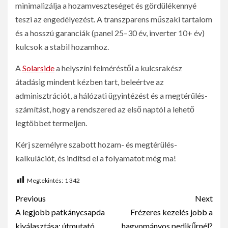
minimalizálja a hozamveszteséget és gördülékennyé
teszi az engedélyezést. A transzparens műszaki tartalom
és a hosszú garanciák (panel 25–30 év, inverter 10+ év)
kulcsok a stabil hozamhoz.
A
Solarside
a helyszíni felméréstől a kulcsrakész
átadásig mindent kézben tart, beleértve az
adminisztrációt, a hálózati ügyintézést és a megtérülés-
számítást, hogy a rendszered az első naptól a lehető
legtöbbet termeljen.
Kérj személyre szabott hozam- és megtérülés-
kalkulációt, és indítsd el a folyamatot még ma!
Megtekintés:
1 342
Previous
Next
A legjobb patkánycsapda
Frézeres kezelés jobb a
kiválasztása: útmutató
hagyományos pedikűrnél?