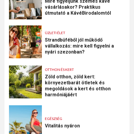
Mire figyeljünk szemes kávé
vásárlásakor? Praktikus
útmutató a KávéBirodalomtól
ÜZLETI ÉLET
Strandbüféből jól működő
vállalkozás: mire kell figyelni a
nyári szezonban?
OTTHON ÉS KERT
Zöld otthon, zöld kert:
környezetbarát ötletek és
megoldások a kert és otthon
harmóniájáért
EGÉSZSÉG
Vitalitás nyáron