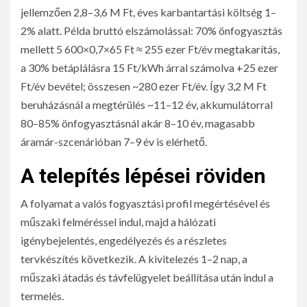
jellemzően 2,8–3,6 M Ft, éves karbantartási költség 1–
2% alatt. Példa bruttó elszámolással: 70% önfogyasztás
mellett 5 600×0,7×65 Ft ≈ 255 ezer Ft/év megtakarítás,
a 30% betáplálásra 15 Ft/kWh árral számolva +25 ezer
Ft/év bevétel; összesen ~280 ezer Ft/év. Így 3,2 M Ft
beruházásnál a megtérülés ~11–12 év, akkumulátorral
80–85% önfogyasztásnál akár 8–10 év, magasabb
áramár-szcenárióban 7–9 év is elérhető.
A telepítés lépései röviden
A folyamat a valós fogyasztási profil megértésével és
műszaki felméréssel indul, majd a hálózati
igénybejelentés, engedélyezés és a részletes
tervkészítés következik. A kivitelezés 1–2 nap, a
műszaki átadás és távfelügyelet beállítása után indul a
termelés.