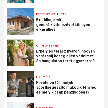
ÉPÍTKEZÉS - FELÚJÍTÁS
5+1 hiba, amit
generálkivitelezővel könnyen
elkerülhet
OTTHON ÉS KERT
Erkély és terasz nyáron: hogyan
varázsolj hőség ellen védelmet
és hangulatos teret egyszerre?
ÉLETMÓD
Kreatinon túl: melyik
sportkiegészítő működik tényleg,
és melyik csak pénzkidobás?