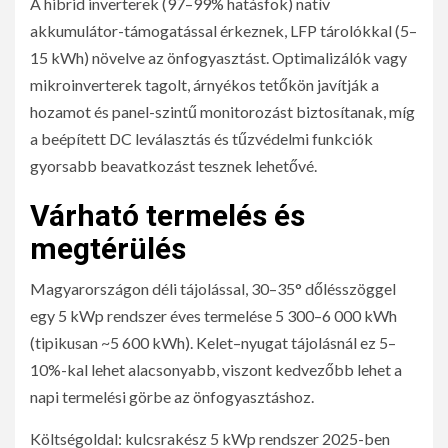
A hibrid inverterek (97–99% hatásfok) natív
akkumulátor-támogatással érkeznek, LFP tárolókkal (5–
15 kWh) növelve az önfogyasztást. Optimalizálók vagy
mikroinverterek tagolt, árnyékos tetőkön javítják a
hozamot és panel-szintű monitorozást biztosítanak, míg
a beépített DC leválasztás és tűzvédelmi funkciók
gyorsabb beavatkozást tesznek lehetővé.
Várható termelés és
megtérülés
Magyarországon déli tájolással, 30–35° dőlésszöggel
egy 5 kWp rendszer éves termelése 5 300–6 000 kWh
(tipikusan ~5 600 kWh). Kelet–nyugat tájolásnál ez 5–
10%-kal lehet alacsonyabb, viszont kedvezőbb lehet a
napi termelési görbe az önfogyasztáshoz.
Költségoldal: kulcsrakész 5 kWp rendszer 2025-ben