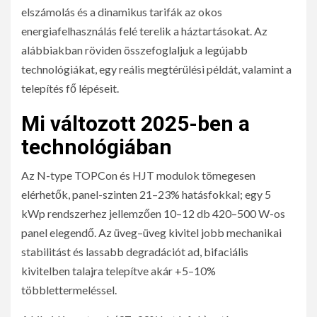
elszámolás és a dinamikus tarifák az okos
energiafelhasználás felé terelik a háztartásokat. Az
alábbiakban röviden összefoglaljuk a legújabb
technológiákat, egy reális megtérülési példát, valamint a
telepítés fő lépéseit.
Mi változott 2025-ben a
technológiában
Az N-type TOPCon és HJT modulok tömegesen
elérhetők, panel-szinten 21–23% hatásfokkal; egy 5
kWp rendszerhez jellemzően 10–12 db 420–500 W-os
panel elegendő. Az üveg–üveg kivitel jobb mechanikai
stabilitást és lassabb degradációt ad, bifaciális
kivitelben talajra telepítve akár +5–10%
többlettermeléssel.