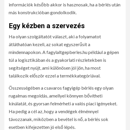
információk később akkor is hasznosak, ha a bérlés után
más konstrukcióban gondolkodik.
Egy kézben a szervezés
Ha olyan szolgáltatót választ, aki a folyamatot
átláthatóan kezeli, az sokat egyszerűsít a
mindennapokon. A fagylaltgepberles.hu például a gépen
túl a logisztikában és a gyakorlati részletekben is
segítséget nyújt, ami különösen jól jön, ha most
találkozik először ezzel a termékkategóriával.
Összességében a csavaros fagyigép bérlés egy olyan
rugalmas megoldás, amellyel könnyen bővítheti
kínálatát, és gyorsan felmérheti a valós piaci igényeket.
Ha pedig a cél az, hogy a vendégek élménnyel
távozzanak, miközben a bevétel is nő, a bérlés sok
esetben kifejezetten jó első lépés.