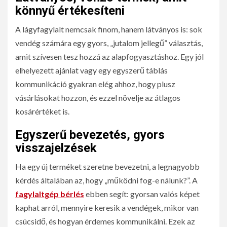
könnyű értékesíteni
A lágyfagylalt nemcsak finom, hanem látványos is: sok
vendég számára egy gyors, „jutalom jellegű” választás,
amit szívesen tesz hozzá az alapfogyasztáshoz. Egy jól
elhelyezett ajánlat vagy egy egyszerű táblás
kommunikáció gyakran elég ahhoz, hogy plusz
vásárlásokat hozzon, és ezzel növelje az átlagos
kosárértéket is.
Egyszerű bevezetés, gyors
visszajelzések
Ha egy új terméket szeretne bevezetni, a legnagyobb
kérdés általában az, hogy „működni fog-e nálunk?”. A
fagylaltgép bérlés
ebben segít: gyorsan valós képet
kaphat arról, mennyire keresik a vendégek, mikor van
csúcsidő, és hogyan érdemes kommunikálni. Ezek az