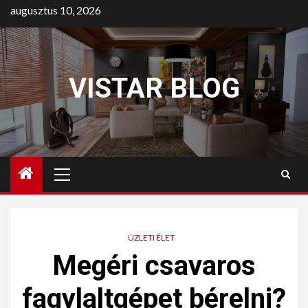
augusztus 10, 2026
VISTAR BLOG
ÜZLETI ÉLET
Megéri csavaros
fagylaltgépet bérelni?