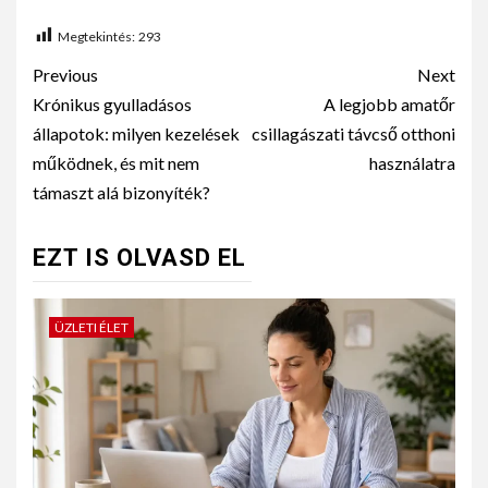
Megtekintés:
293
Previous
Next
Krónikus gyulladásos
A legjobb amatőr
állapotok: milyen kezelések
csillagászati távcső otthoni
működnek, és mit nem
használatra
támaszt alá bizonyíték?
EZT IS OLVASD EL
ÜZLETI ÉLET