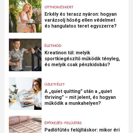
OTTHON ÉS KERT
Erkély és terasz nyáron: hogyan
varázsolj hőség ellen védelmet
és hangulatos teret egyszerre?
ÉLETMÓD
Kreatinon túl: melyik
sportkiegészítő működik tényleg,
és melyik csak pénzkidobás?
ÜZLETI ÉLET
A „quiet quitting” után a „quiet
thriving” – mit jelent, és hogyan
működik a munkahelyen?
ÉPÍTKEZÉS - FELÚJÍTÁS
Padlófűtés felújításkor: mikor éri