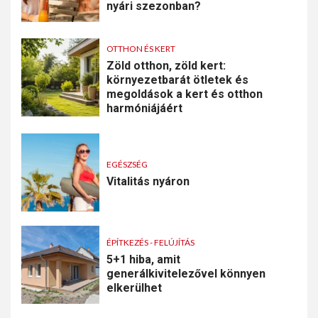
nyári szezonban?
OTTHON ÉS KERT
Zöld otthon, zöld kert:
környezetbarát ötletek és
megoldások a kert és otthon
harmóniájáért
EGÉSZSÉG
Vitalitás nyáron
ÉPÍTKEZÉS - FELÚJÍTÁS
5+1 hiba, amit
generálkivitelezővel könnyen
elkerülhet