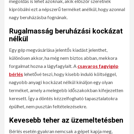
megoldás is lehet azoknak, akik először szeretnék
kipróbálni ezt a népszerű terméket anélkül, hogy azonnal
nagy beruházásba fognának.
Rugalmasság beruházási kockázat
nélkül
Egy gép megvásárlása jelentős kiadást jelenthet,
különösen akkor, ha még nem biztos abban, mekkora
forgalmat hozna a lágyfagylalt. A
csavaros fagyigép
bérlés
lehetővé teszi, hogy kisebb induló költséggel,
nagyobb anyagi kockázat nélkül kínáljon egy olyan
terméket, amely a melegebb időszakokban kifejezetten
keresett. Így a döntés kézzelfogható tapasztalatokra
épülhet, nem pusztán feltételezésekre.
Kevesebb teher az üzemeltetésben
Bérlés esetén gyakran nemcsak a gépet kapja meg,