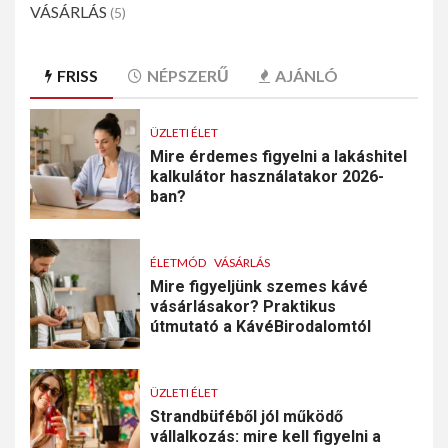
VÁSÁRLÁS
(5)
FRISS
NÉPSZERŰ
AJÁNLÓ
ÜZLETI ÉLET
Mire érdemes figyelni a lakáshitel
kalkulátor használatakor 2026-
ban?
ÉLETMÓD
VÁSÁRLÁS
Mire figyeljünk szemes kávé
vásárlásakor? Praktikus
útmutató a KávéBirodalomtól
ÜZLETI ÉLET
Strandbüféből jól működő
vállalkozás: mire kell figyelni a