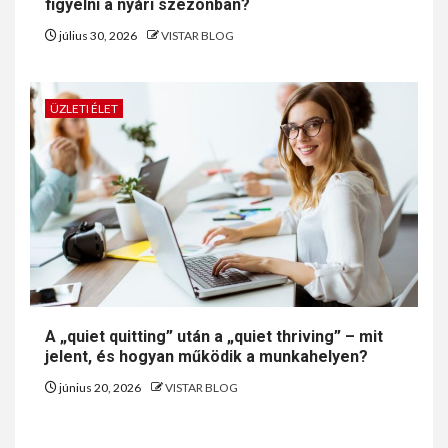
figyelni a nyári szezonban?
július 30, 2026
VISTAR BLOG
ÜZLETI ÉLET
A „quiet quitting” után a „quiet thriving” – mit
jelent, és hogyan működik a munkahelyen?
június 20, 2026
VISTAR BLOG