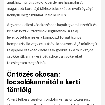
ágakhoz már ágvágó ollót érdemes használni. A
magasabb koronájú fákhoz teleszkópos nyelű ágvágó
könnyíti meg a munkát, létra nélkül is.
A gyomok elleni védekezéshez kapák, gyomkiszedők és
kisebb kézi kultivátorok segíthetnek. A talaj
levegőztetéséhez és a komposzt forgatásához
komposztvilla vagy erős ásóvilla hasznos. A jó minőségű
talajápoló eszközök nem csak gyorsítják a munkát, de
csökkentik annak esélyét is, hogy a gyökereket
feleslegesen megsértsük.
Öntözés okosan:
locsolókannától a kerti
tömlőig
A kert felkészítésekor gondolni kell az öntözésre is,