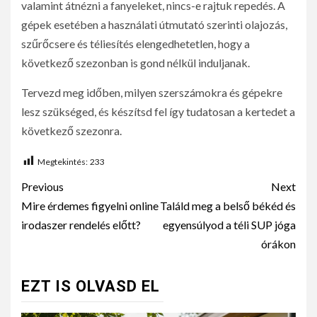
valamint átnézni a fanyeleket, nincs-e rajtuk repedés. A
gépek esetében a használati útmutató szerinti olajozás,
szűrőcsere és téliesítés elengedhetetlen, hogy a
következő szezonban is gond nélkül induljanak.
Tervezd meg időben, milyen szerszámokra és gépekre
lesz szükséged, és készítsd fel így tudatosan a kertedet a
következő szezonra.
Megtekintés:
233
Previous
Next
Mire érdemes figyelni online
Találd meg a belső békéd és
irodaszer rendelés előtt?
egyensúlyod a téli SUP jóga
órákon
EZT IS OLVASD EL