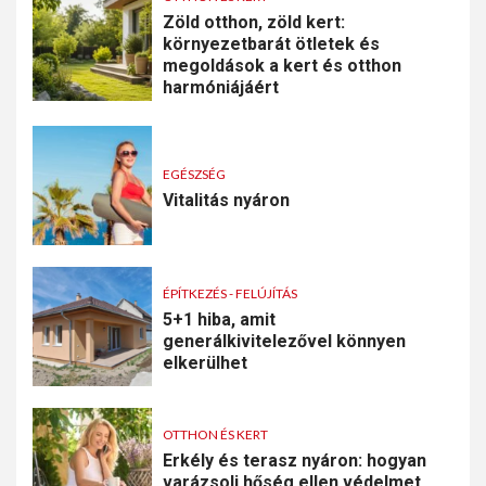
Zöld otthon, zöld kert:
környezetbarát ötletek és
megoldások a kert és otthon
harmóniájáért
EGÉSZSÉG
Vitalitás nyáron
ÉPÍTKEZÉS - FELÚJÍTÁS
5+1 hiba, amit
generálkivitelezővel könnyen
elkerülhet
OTTHON ÉS KERT
Erkély és terasz nyáron: hogyan
varázsolj hőség ellen védelmet