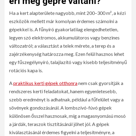
éri meg gépre váltani?
Ha a kert alapterülete nagyobb, mint 200–300 m², a kézi
eszközök mellett már komolyan érdemes számolni a
gépekkel is. A fűnyíró gyakorlatilag elengedhetetlen,
legyen szó elektromos, akkumulátoros vagy benzines
változatról; a választást a telek mérete, a terep és a
zajérzékenység határozza meg. Ezen felül hasznos lehet
egy fűszegélynyíró, talajlazító vagy kisebb teljesítményű
rotációs kapa is.
A
praktikus kerti gépek otthonra
nem csak gyorsítják a
rendszeres kerti feladatokat, hanem egyenletesebb,
szebb eredményt is adhatnak, például a fűfelület vagy a
sövények gondozásánál. A lombszívó-fúvó gépek
különösen ősszel hasznosak, míg a magasnyomású mosó
a járdák, teraszok tisztításánál jöhet jól. A gépek
kiválasztásánál érdemes figyelni a teljesítményre, a