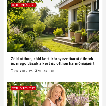
OTTHON ÉS KERT
Zöld otthon, zöld kert: környezetbarát ötletek
és megoldások a kert és otthon harmóniájáért
július 10, 2026
VISTAR BLOG
OTTHON ÉS KERT