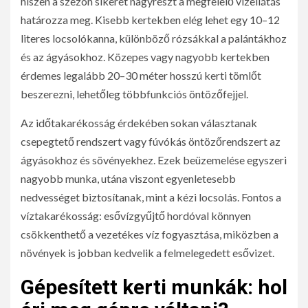
hiszen a szezon sikerét nagyrészt a megfelelő vízellátás
határozza meg. Kisebb kertekben elég lehet egy 10–12
literes locsolókanna, különböző rózsákkal a palántákhoz
és az ágyásokhoz. Közepes vagy nagyobb kertekben
érdemes legalább 20–30 méter hosszú kerti tömlőt
beszerezni, lehetőleg többfunkciós öntözőfejjel.
Az időtakarékosság érdekében sokan választanak
csepegtető rendszert vagy fúvókás öntözőrendszert az
ágyásokhoz és sövényekhez. Ezek beüzemelése egyszeri
nagyobb munka, utána viszont egyenletesebb
nedvességet biztosítanak, mint a kézi locsolás. Fontos a
víztakarékosság: esővízgyűjtő hordóval könnyen
csökkenthető a vezetékes víz fogyasztása, miközben a
növények is jobban kedvelik a felmelegedett esővizet.
Gépesített kerti munkák: hol