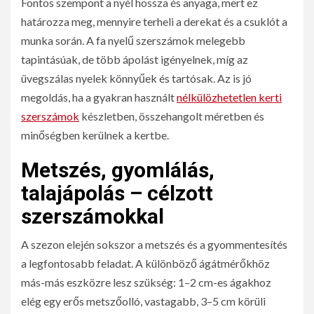
Fontos szempont a nyél hossza és anyaga, mert ez
határozza meg, mennyire terheli a derekat és a csuklót a
munka során. A fa nyelű szerszámok melegebb
tapintásúak, de több ápolást igényelnek, míg az
üvegszálas nyelek könnyűek és tartósak. Az is jó
megoldás, ha a gyakran használt
nélkülözhetetlen kerti
szerszámok
készletben, összehangolt méretben és
minőségben kerülnek a kertbe.
Metszés, gyomlálás,
talajápolás – célzott
szerszámokkal
A szezon elején sokszor a metszés és a gyommentesítés
a legfontosabb feladat. A különböző ágátmérőkhöz
más-más eszközre lesz szükség: 1–2 cm-es ágakhoz
elég egy erős metszőolló, vastagabb, 3–5 cm körüli