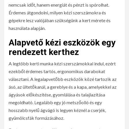
nemcsak időt, hanem energiát és pénzt is spórolhat.
Érdemes átgondolni, milyen kézi szerszámokra és
gépekre lesz valójában szükségünk a kert mérete és
használata alapján.
Alapvető kézi eszközök egy
rendezett kerthez
A legtöbb kerti munka kézi szerszámokkal indul, ezért
ezekből érdemes tartós, ergonomikus darabokat
választani. A legalapvetőbb eszközök közé tartozik az
ásó, az ültetőkanál, a gereblye és a kapa, amelyekkel az
ágyások előkészítése, gyomlálása és talajlazítása
megoldható. Legalább egy jó metszőolló és egy
hosszabb nyelű ágvágó is legyen kéznél a cserjék,
gyümölcsfák formázásához.