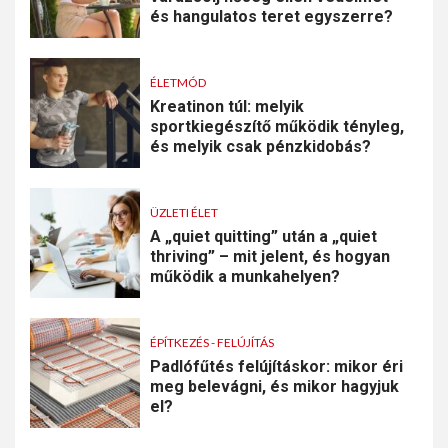
és hangulatos teret egyszerre?
ÉLETMÓD
Kreatinon túl: melyik
sportkiegészítő működik tényleg,
és melyik csak pénzkidobás?
ÜZLETI ÉLET
A „quiet quitting” után a „quiet
thriving” – mit jelent, és hogyan
működik a munkahelyen?
ÉPÍTKEZÉS - FELÚJÍTÁS
Padlófűtés felújításkor: mikor éri
meg belevágni, és mikor hagyjuk
el?