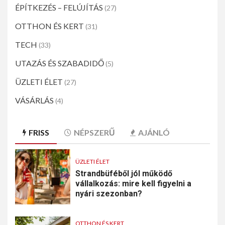
ÉPÍTKEZÉS – FELÚJÍTÁS
(27)
OTTHON ÉS KERT
(31)
TECH
(33)
UTAZÁS ÉS SZABADIDŐ
(5)
ÜZLETI ÉLET
(27)
VÁSÁRLÁS
(4)
FRISS
NÉPSZERŰ
AJÁNLÓ
ÜZLETI ÉLET
Strandbüféből jól működő
vállalkozás: mire kell figyelni a
nyári szezonban?
OTTHON ÉS KERT