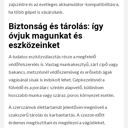
zajszintre és az esetleges akkumulátor-kompatibilitásra,
ha több gépet is vásárolunk.
Biztonság és tárolás: így
óvjuk magunkat és
eszközeinket
A tudatos eszközválasztás része a megfelelő
védőfelszerelés is. Vastag munkakesztyű, zárt cipő vagy
bakancs, metszésnél védőszemüveg és erősebb ágak
vágásánál sisak is indokolt lehet. Gépkezelésnél a
fülvédő és a porálarc szintén alapvető, különösen
hosszabb munka vagy száraz, poros környezet esetén.
A szerszámok élettartamát jelentősen megnöveli a
szakszerű tárolás és karbantartás. A szezon előtt
érdemes megtisztítani és megélezni a vágóéleket,