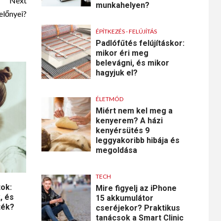
Next
munkahelyen?
előnyei?
ÉPÍTKEZÉS - FELÚJÍTÁS
Padlófűtés felújításkor:
mikor éri meg
belevágni, és mikor
hagyjuk el?
ÉLETMÓD
Miért nem kel meg a
kenyerem? A házi
kenyérsütés 9
leggyakoribb hibája és
megoldása
TECH
tok:
Mire figyelj az iPhone
, és
15 akkumulátor
ték?
cseréjekor? Praktikus
tanácsok a Smart Clinic