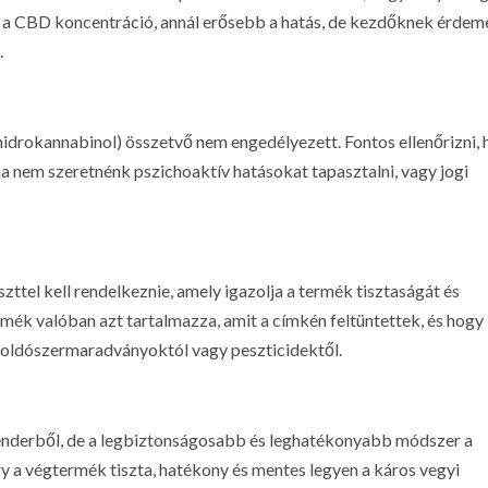
b a CBD koncentráció, annál erősebb a hatás, de kezdőknek érdem
.
rokannabinol) összetvő nem engedélyezett. Fontos ellenőrizni, 
 nem szeretnénk pszichoaktív hatásokat tapasztalni, vagy jogi
tel kell rendelkeznie, amely igazolja a termék tisztaságát és
rmék valóban azt tartalmazza, amit a címkén feltüntettek, és hogy
 oldószermaradványoktól vagy peszticidektől.
enderből, de a legbiztonságosabb és leghatékonyabb módszer a
y a végtermék tiszta, hatékony és mentes legyen a káros vegyi