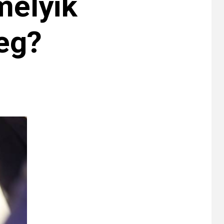
melyik
eg?