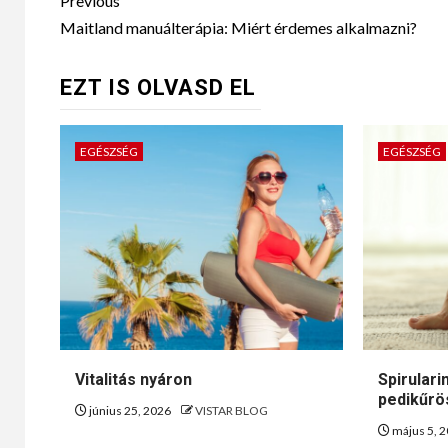
Previous
Maitland manuálterápia: Miért érdemes alkalmazni?
EZT IS OLVASD EL
EGÉSZSÉG
EGÉSZSÉG
Vitalitás nyáron
Spirular
pedikűr
június 25, 2026
VISTAR BLOG
május 5, 