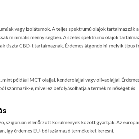
rumúak vagy izolátumok. A teljes spektrumú olajok tartalmazzák 
 csak minimális mennyiségben. A széles spektrumú olajok tartalma
ak tiszta CBD-t tartalmaznak. Érdemes átgondolni, melyik típus f
 mint például MCT olajjal, kenderolajjal vagy olívaolajjal. Érdeme
ásból származik-e, mivel ez befolyásolhatja a termék minőségét és
ás
ó, szigorúan ellenőrzött körülmények között gyártják. Az európai
an, így érdemes EU-ból származó termékeket keresni.