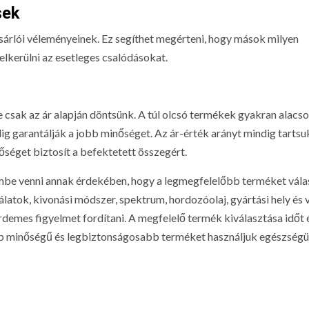
sek
sárlói véleményeinek. Ez segíthet megérteni, hogy mások milyen
elkerülni az esetleges csalódásokat.
 csak az ár alapján döntsünk. A túl olcsó termékek gyakran alacs
 garantálják a jobb minőséget. Az ár-érték arányt mindig tarts
őséget biztosít a befektetett összegért.
embe venni annak érdekében, hogy a legmegfelelőbb terméket vála
atok, kivonási módszer, spektrum, hordozóolaj, gyártási hely és v
mes figyelmet fordítani. A megfelelő termék kiválasztása időt 
gjobb minőségű és legbiztonságosabb terméket használjuk egészség