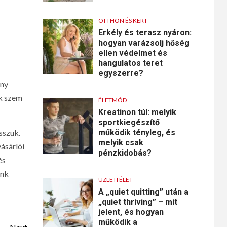
OTTHON ÉS KERT
Erkély és terasz nyáron:
hogyan varázsolj hőség
ellen védelmet és
hangulatos teret
egyszerre?
ony
uk szem
ÉLETMÓD
Kreatinon túl: melyik
sportkiegészítő
sszuk.
működik tényleg, és
melyik csak
ásárlói
pénzkidobás?
és
ünk
ÜZLETI ÉLET
A „quiet quitting” után a
„quiet thriving” – mit
jelent, és hogyan
működik a