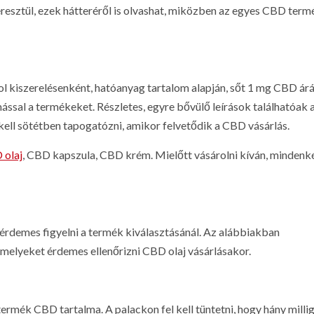
esztül, ezek hátteréről is olvashat, miközben az egyes CBD ter
ol kiszerelésenként, hatóanyag tartalom alapján, sőt 1 mg CBD ár
ssal a termékeket. Részletes, egyre bővülő leírások találhatóak 
ell sötétben tapogatózni, amikor felvetődik a CBD vásárlás.
 olaj
, CBD kapszula, CBD krém. Mielőtt vásárolni kíván, minden
 érdemes figyelni a termék kiválasztásánál. Az alábbiakban
elyeket érdemes ellenőrizni CBD olaj vásárlásakor.
a termék CBD tartalma. A palackon fel kell tüntetni, hogy hány mil