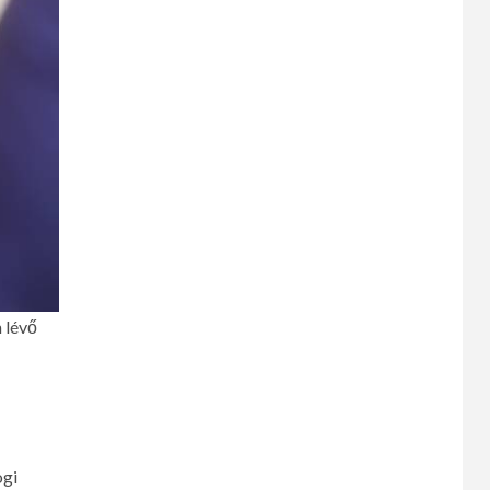
 lévő
ogi