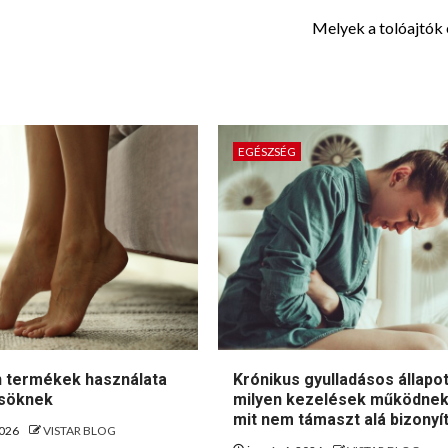
Melyek a tolóajtók 
EGÉSZSÉG
in termékek használata
Krónikus gyulladásos állapo
ösöknek
milyen kezelések működnek
mit nem támaszt alá bizonyí
2026
VISTAR BLOG