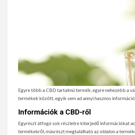
Egyre több a CBD tartalmú termék, egyre nehezebb a vála
termékek között, egyik sem ad annyi hasznos informáci
Információk a CBD-ről
Egyrészt átfogó sok részletre kiterjedő információkat a
termékekről, másrészt megtalálható az oldalon a terméke