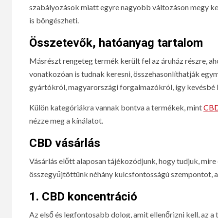
szabályozások miatt egyre nagyobb változáson megy ker
is böngészheti.
Összetevők, hatóanyag tartalom
Másrészt rengeteg termék került fel az áruház részre, ah
vonatkozóan is tudnak keresni, összehasonlíthatják egymá
gyártókról, magyarországi forgalmazókról, így kevésbé k
Külön kategóriákra vannak bontva a termékek, mint
CBD
nézze meg a kínálatot.
CBD vásárlás
Vásárlás előtt alaposan tájékozódjunk, hogy tudjuk, mire
összegyűjtöttünk néhány kulcsfontosságú szempontot, am
1.
CBD koncentráció
Az első és legfontosabb dolog, amit ellenőrizni kell, az 