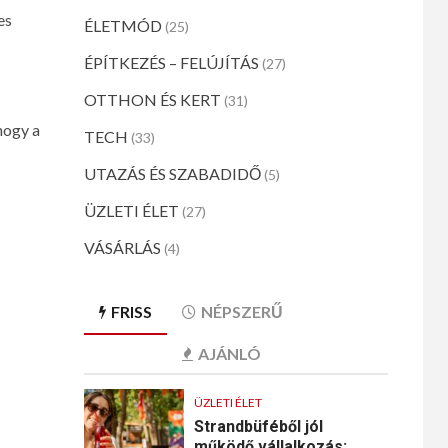
es
ÉLETMÓD
(25)
ÉPÍTKEZÉS – FELÚJÍTÁS
(27)
OTTHON ÉS KERT
(31)
hogy a
TECH
(33)
UTAZÁS ÉS SZABADIDŐ
(5)
ÜZLETI ÉLET
(27)
VÁSÁRLÁS
(4)
FRISS
NÉPSZERŰ
AJÁNLÓ
ÜZLETI ÉLET
Strandbüféből jól
működő vállalkozás: