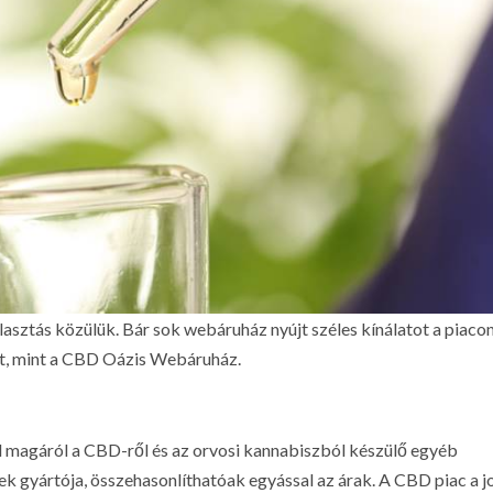
sztás közülük. Bár sok webáruház nyújt széles kínálatot a piacon
ót, mint a CBD Oázis Webáruház.
d magáról a CBD-ről és az orvosi kannabiszból készülő egyéb
k gyártója, összehasonlíthatóak egyással az árak. A CBD piac a j