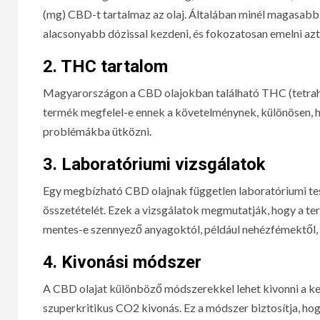
(mg) CBD-t tartalmaz az olaj. Általában minél magasab
alacsonyabb dózissal kezdeni, és fokozatosan emelni azt
2.
THC tartalom
Magyarországon a CBD olajokban található THC (tetrahid
termék megfelel-e ennek a követelménynek, különösen, ha
problémákba ütközni.
3.
Laboratóriumi vizsgálatok
Egy megbízható CBD olajnak független laboratóriumi teszt
összetételét. Ezek a vizsgálatok megmutatják, hogy a te
mentes-e szennyező anyagoktól, például nehézfémektől,
4.
Kivonási módszer
A CBD olajat különböző módszerekkel lehet kivonni a k
szuperkritikus CO2 kivonás. Ez a módszer biztosítja, hog