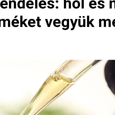
endelés: hol és 
rméket vegyük m