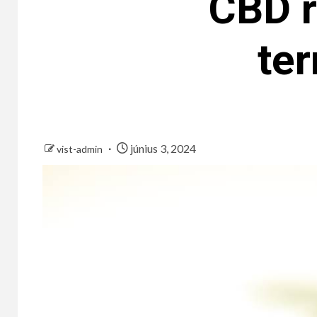
CBD r
te
június 3, 2024
vist-admin