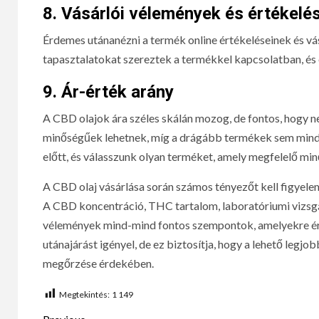
8.
Vásárlói vélemények és értékelé
Érdemes utánanézni a termék online értékeléseinek és vá
tapasztalatokat szereztek a termékkel kapcsolatban, és 
9.
Ár-érték arány
A CBD olajok ára széles skálán mozog, de fontos, hogy ne
minőségűek lehetnek, míg a drágább termékek sem mindig
előtt, és válasszunk olyan terméket, amely megfelelő min
A CBD olaj vásárlása során számos tényezőt kell figyel
A CBD koncentráció, THC tartalom, laboratóriumi vizsgál
vélemények mind-mind fontos szempontok, amelyekre érde
utánajárást igényel, de ez biztosítja, hogy a lehető le
megőrzése érdekében.
Megtekintés:
1 149