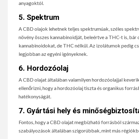
anyagoktól.
5.
Spektrum
A CBD olajok lehetnek teljes spektrumúak, széles spekt
növény összes kannabinoidját, beleértve a THC-t is, bár
kannabinoidokat, de THC nélkül. Az izolátumok pedig cs
legjobban az egyéni igényeknek.
6.
Hordozóolaj
A CBD olajat általában valamilyen hordozóolajjal keverik,
ellenőrizni, hogy a hordozóolaj tiszta és organikus forr
hatékonyságát.
7.
Gyártási hely és minőségbiztosít
Fontos, hogy a CBD olajat megbízható forrásból származ
szabályozások általában szigorúbbak, mint más régiókb