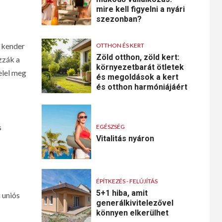
mire kell figyelni a nyári
szezonban?
a kender
OTTHON ÉS KERT
Zöld otthon, zöld kert:
zzák a
környezetbarát ötletek
elel meg
és megoldások a kert
és otthon harmóniájáért
s
EGÉSZSÉG
Vitalitás nyáron
ÉPÍTKEZÉS - FELÚJÍTÁS
5+1 hiba, amit
 uniós
generálkivitelezővel
könnyen elkerülhet