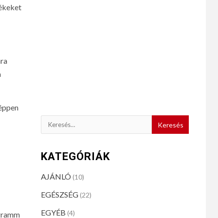
mékeket
ára
a
képpen
KATEGÓRIÁK
AJÁNLÓ
(10)
EGÉSZSÉG
(22)
EGYÉB
(4)
ligramm