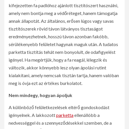
kifejezetten fa padlóhoz ajánlott tisztítószert használni,
amely nem bontja meg a védőréteget, hanem támogatja
annak állapotát. Az általános, erősen lúgos vagy savas
tisztítószerek rövid távon látványos tisztaságot
eredményezhetnek, hosszú távon azonban fakóbb,
sérülékenyebb felületet hagynak maguk után. A tudatos
parketta tisztítás tehát nem bonyolult, de odafigyelést
igényel. Ha megértjük, hogy a fa reagál, lélegzik és
változik, akkor könnyebb lesz olyan ápolási rutint
kialakítani, amely nemcsak tisztán tartja, hanem valóban
meg is óvja ezt az értékes burkolatot.
Nem mindegy, hogyan ápoljuk
A különböző felületkezelések eltérő gondoskodást
igényelnek. A lakkozott
parketta
ellenállóbb a
nedvességgel és a szennyeződésekkel szemben, de a