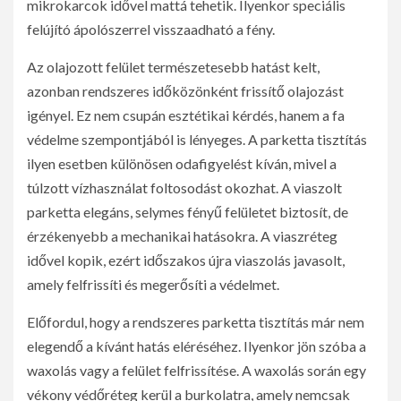
mikrokarcok idővel mattá tehetik. Ilyenkor speciális
felújító ápolószerrel visszaadható a fény.
Az olajozott felület természetesebb hatást kelt,
azonban rendszeres időközönként frissítő olajozást
igényel. Ez nem csupán esztétikai kérdés, hanem a fa
védelme szempontjából is lényeges. A parketta tisztítás
ilyen esetben különösen odafigyelést kíván, mivel a
túlzott vízhasználat foltosodást okozhat. A viaszolt
parketta elegáns, selymes fényű felületet biztosít, de
érzékenyebb a mechanikai hatásokra. A viaszréteg
idővel kopik, ezért időszakos újra viaszolás javasolt,
amely felfrissíti és megerősíti a védelmet.
Előfordul, hogy a rendszeres parketta tisztítás már nem
elegendő a kívánt hatás eléréséhez. Ilyenkor jön szóba a
waxolás vagy a felület felfrissítése. A waxolás során egy
vékony védőréteg kerül a burkolatra, amely nemcsak