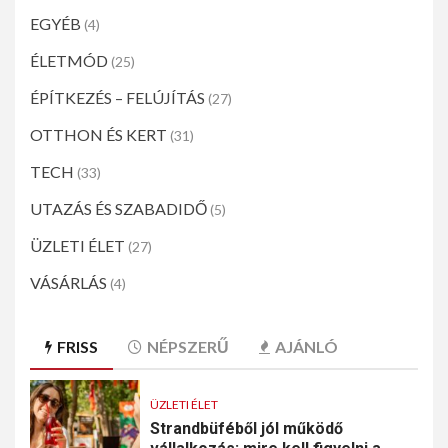
EGYÉB
(4)
ÉLETMÓD
(25)
ÉPÍTKEZÉS – FELÚJÍTÁS
(27)
OTTHON ÉS KERT
(31)
TECH
(33)
UTAZÁS ÉS SZABADIDŐ
(5)
ÜZLETI ÉLET
(27)
VÁSÁRLÁS
(4)
FRISS
NÉPSZERŰ
AJÁNLÓ
ÜZLETI ÉLET
Strandbüféből jól működő