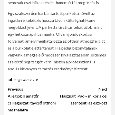
nemcsak esztétikai kérdés, hanem értékmegőrzés is.
Egy szakszerűen karbantartott parketta növeli az
ingatlan értékét, és hosszú távon költséghatékony
megoldást jelent. A parketta tisztítás tehát több, mint
egy hétköznapi házimunka. Olyan gondoskodási
folyamat, amely meghatározza az otthon atmoszféráját
és a burkolat élettartamát. Ha pedig bizonytalanok
vagyunk a megfelelő módszer kiválasztásában, érdemes
szakértő segítségét kérni, hiszen a professzionális
ápolás látványos és tartós eredményt biztosít.
Megtekintés:
208
Previous
Next
A legjobb amatőr
Használt iPad – mikor a cél
csillagászati távcső otthoni
szentesíti az eszközt
használatra