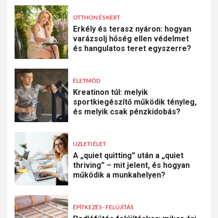
OTTHON ÉS KERT
Erkély és terasz nyáron: hogyan
varázsolj hőség ellen védelmet
és hangulatos teret egyszerre?
ÉLETMÓD
Kreatinon túl: melyik
sportkiegészítő működik tényleg,
és melyik csak pénzkidobás?
ÜZLETI ÉLET
A „quiet quitting” után a „quiet
thriving” – mit jelent, és hogyan
működik a munkahelyen?
ÉPÍTKEZÉS - FELÚJÍTÁS