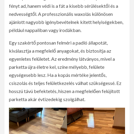
fényt ad, hanem védi is a fát a kisebb sérülésektől és a
nedvességtől. A professzionális waxolás különösen
ajánlott nagyobb igénybevételnek kitett helyiségekben,
például nappaliban vagy irodákban.
Egy szakértő pontosan felméri a padló állapotát,
kiválasztja a megfelelő anyagokat, és biztosítja az
egyenletes felületet. Az eredmény látványos, mivel a
parketta újra életre kel, színe mélyebb, felülete
egységesebb lesz. Ha a kopás mértéke jelentős,
csiszolás és teljes felületkezelés válhat szükségessé. Ez
hosszú távú befektetés, hiszen a megfelelően felújított
parketta akár évtizedekig szolgálhat.