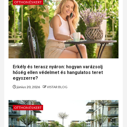
OTTHON ÉS KERT
Erkély és terasz nyáron: hogyan varázsolj
hőség ellen védelmet és hangulatos teret
egyszerre?
június 20, 2026
VISTAR BLOG
OTTHON ÉS KERT