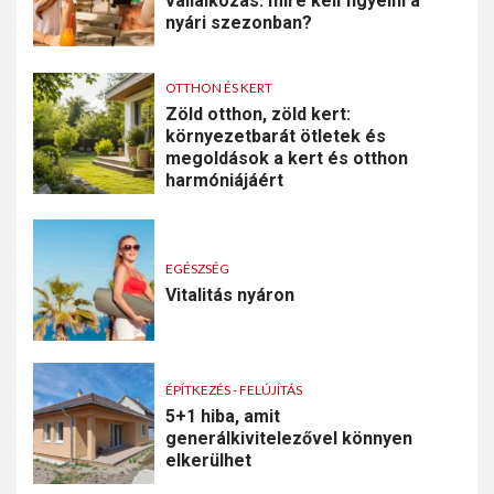
vállalkozás: mire kell figyelni a
nyári szezonban?
OTTHON ÉS KERT
Zöld otthon, zöld kert:
környezetbarát ötletek és
megoldások a kert és otthon
harmóniájáért
EGÉSZSÉG
Vitalitás nyáron
ÉPÍTKEZÉS - FELÚJÍTÁS
5+1 hiba, amit
generálkivitelezővel könnyen
elkerülhet