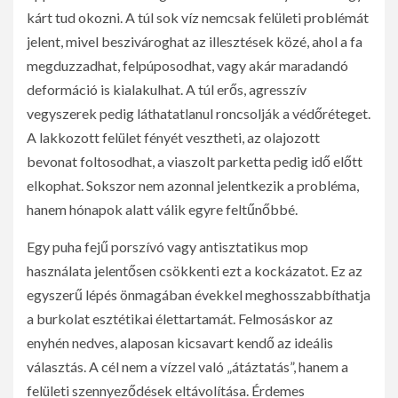
kárt tud okozni. A túl sok víz nemcsak felületi problémát
jelent, mivel beszivároghat az illesztések közé, ahol a fa
megduzzadhat, felpúposodhat, vagy akár maradandó
deformáció is kialakulhat. A túl erős, agresszív
vegyszerek pedig láthatatlanul roncsolják a védőréteget.
A lakkozott felület fényét vesztheti, az olajozott
bevonat foltosodhat, a viaszolt parketta pedig idő előtt
elkophat. Sokszor nem azonnal jelentkezik a probléma,
hanem hónapok alatt válik egyre feltűnőbbé.
Egy puha fejű porszívó vagy antisztatikus mop
használata jelentősen csökkenti ezt a kockázatot. Ez az
egyszerű lépés önmagában évekkel meghosszabbíthatja
a burkolat esztétikai élettartamát. Felmosáskor az
enyhén nedves, alaposan kicsavart kendő az ideális
választás. A cél nem a vízzel való „átáztatás”, hanem a
felületi szennyeződések eltávolítása. Érdemes