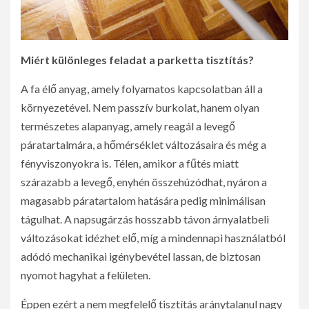
Miért különleges feladat a parketta tisztítás?
A fa élő anyag, amely folyamatos kapcsolatban áll a
környezetével. Nem passzív burkolat, hanem olyan
természetes alapanyag, amely reagál a levegő
páratartalmára, a hőmérséklet változásaira és még a
fényviszonyokra is. Télen, amikor a fűtés miatt
szárazabb a levegő, enyhén összehúzódhat, nyáron a
magasabb páratartalom hatására pedig minimálisan
tágulhat. A napsugárzás hosszabb távon árnyalatbeli
változásokat idézhet elő, míg a mindennapi használatból
adódó mechanikai igénybevétel lassan, de biztosan
nyomot hagyhat a felületen.
Éppen ezért a nem megfelelő tisztítás aránytalanul nagy